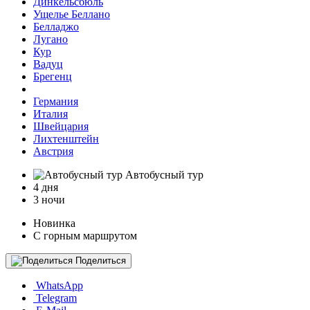
Динкельсбюль
Ущелье Беллано
Белладжо
Лугано
Кур
Вадуц
Брегенц
Германия
Италия
Швейцария
Лихтенштейн
Австрия
Автобусный тур
4 дня
3 ночи
Новинка
С горным маршрутом
Поделиться
WhatsApp
Telegram