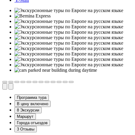
E-Mail
Программа
тура
В цену включено
8
Экскурсии
Маршрут
Города отъездов
3
Отзывы