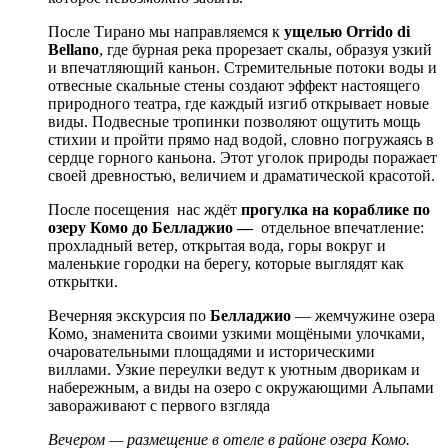
После Тирано мы направляемся к
ущелью Orrido di
Bellano
, где бурная река прорезает скалы, образуя узкий
и впечатляющий каньон. Стремительные потоки воды и
отвесные скальные стены создают эффект настоящего
природного театра, где каждый изгиб открывает новые
виды. Подвесные тропинки позволяют ощутить мощь
стихии и пройти прямо над водой, словно погружаясь в
сердце горного каньона. Этот уголок природы поражает
своей древностью, величием и драматической красотой.
После посещения нас ждёт
прогулка на кораблике по
озеру Комо до Белладжио —
отдельное впечатление:
прохладный ветер, открытая вода, горы вокруг и
маленькие городки на берегу, которые выглядят как
открытки.
Вечерняя экскурсия по
Белладжио
— жемчужине озера
Комо, знаменита своими узкими мощёными улочками,
очаровательными площадями и историческими
виллами. Узкие переулки ведут к уютным дворикам и
набережным, а виды на озеро с окружающими Альпами
завораживают с первого взгляда
Вечером — размещение в отеле в районе озера Комо.