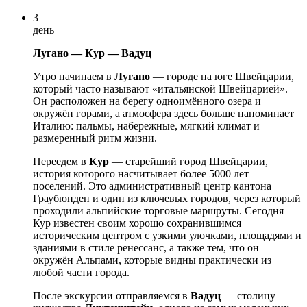
3
день
Лугано — Кур — Вадуц
Утро начинаем в
Лугано
— городе на юге Швейцарии,
который часто называют «итальянской Швейцарией».
Он расположен на берегу одноимённого озера и
окружён горами, а атмосфера здесь больше напоминает
Италию: пальмы, набережные, мягкий климат и
размеренный ритм жизни.
Переедем в
Кур
— старейший город Швейцарии,
история которого насчитывает более 5000 лет
поселений. Это административный центр кантона
Граубюнден и один из ключевых городов, через который
проходили альпийские торговые маршруты. Сегодня
Кур известен своим хорошо сохранившимся
историческим центром с узкими улочками, площадями и
зданиями в стиле ренессанс, а также тем, что он
окружён Альпами, которые видны практически из
любой части города.
После экскурсии отправляемся в
Вадуц
— столицу