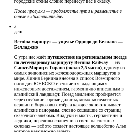
городские стены словно перенесут вас в сказку.
После прогулки — продолжение пути и размещение в
отеле в Лихтенштейне.
2
день
Bernina маршрут — ущелье Орридо ди Беллано —
Белладжио
С утра нас ждёт
путешествие на региональном поезде
по легендарному маршруту
Bernina Railway
— из
Санкт-Мориц
в
Тирано
(около 2,5 часов)
, одному из
самых живописных железнодорожных маршрутов в
мире. Линия Бернина внесена в список Всемирного
наследия ЮНЕСКО и считается выдающимся
инженерным достижением, гармонично вписанным в
альпийский ландшафт. Поезд медленно пробирается
через глубокие горные долины, мимо заснеженных
вершин и бирюзовых озёр, а каждое окно открывает
альпийские панорамы, словно сошедшие со страниц
сказочного альбомa. Виадуки и мосты, серпантины и
ледники, переливы солнечного света на снежных
склонах — всё это создаёт настоящее волшебство Альп,
которое невозможно забыть.