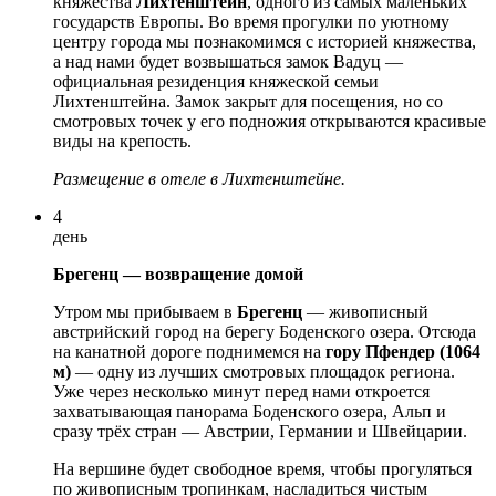
княжества
Лихтенштейн
, одного из самых маленьких
государств Европы. Во время прогулки по уютному
центру города мы познакомимся с историей княжества,
а над нами будет возвышаться замок Вадуц —
официальная резиденция княжеской семьи
Лихтенштейна. Замок закрыт для посещения, но со
смотровых точек у его подножия открываются красивые
виды на крепость.
Размещение в отеле в Лихтенштейне.
4
день
Брегенц — возвращение домой
Утром мы прибываем в
Брегенц
— живописный
австрийский город на берегу Боденского озера. Отсюда
на канатной дороге поднимемся на
гору Пфендер (1064
м)
— одну из лучших смотровых площадок региона.
Уже через несколько минут перед нами откроется
захватывающая панорама Боденского озера, Альп и
сразу трёх стран — Австрии, Германии и Швейцарии.
На вершине будет свободное время, чтобы прогуляться
по живописным тропинкам, насладиться чистым