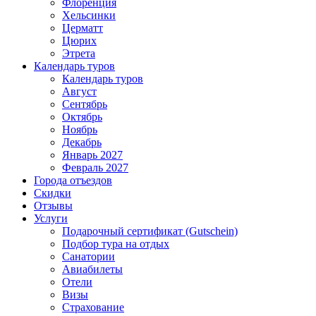
Флоренция
Хельсинки
Церматт
Цюрих
Этрета
Календарь туров
Календарь туров
Август
Сентябрь
Октябрь
Ноябрь
Декабрь
Январь 2027
Февраль 2027
Города отъездов
Скидки
Отзывы
Услуги
Подарочный сертификат (Gutschein)
Подбор тура на отдых
Санатории
Авиабилеты
Отели
Визы
Страхование