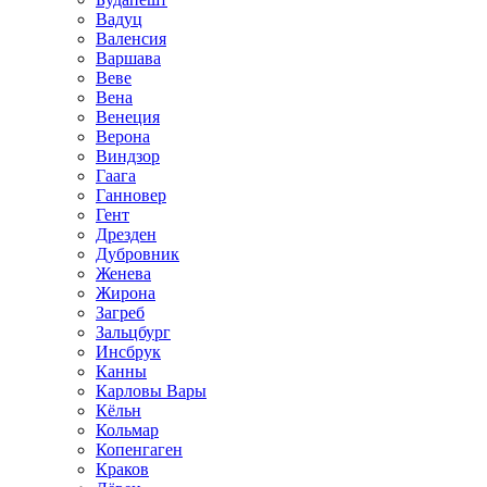
Вадуц
Валенсия
Варшава
Веве
Вена
Венеция
Верона
Виндзор
Гаага
Ганновер
Гент
Дрезден
Дубровник
Женева
Жирона
Загреб
Зальцбург
Инсбрук
Канны
Карловы Вары
Кёльн
Кольмар
Копенгаген
Краков