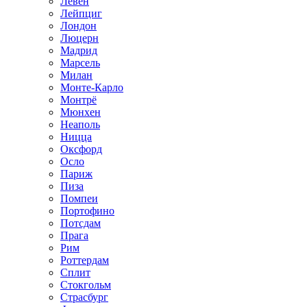
Лёвен
Лейпциг
Лондон
Люцерн
Мадрид
Марсель
Милан
Монте-Карло
Монтрё
Мюнхен
Неаполь
Ницца
Оксфорд
Осло
Париж
Пиза
Помпеи
Портофино
Потсдам
Прага
Рим
Роттердам
Сплит
Стокгольм
Страсбург