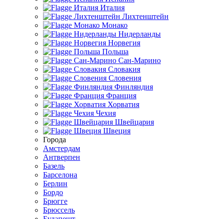
Италия
Лихтенштейн
Монако
Нидерланды
Норвегия
Польша
Сан-Марино
Словакия
Словения
Финляндия
Франция
Хорватия
Чехия
Швейцария
Швеция
Города
Амстердам
Антверпен
Базель
Барселона
Берлин
Бордо
Брюгге
Брюссель
Будапешт