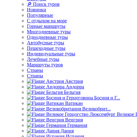
🔎 Поиск туров
Новинки
Популярные
С отдыхом на море
Горные маршруты
Многодневные туры
Однодневные туры
Автобусные туры
Пешеходные туры
Индивидуальные туры
Лечебные туры
Маршруты туров
Страны
Страны
Австрия
Андорра
Бельгия
Босния и Г...
Ватикан
Великобрит...
Великое Г
Венгрия
Германия
Дания
Испания