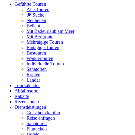
Geführte Touren
Alle Touren
🔎 Suche
Neuheiten
Beliebt
Mit Badeurlaub am Meer
Mit Bergroute
Mehrtägige Touren
Eintägige Touren
Bustouren
Wandertouren
Individuelle Touren
Sanatorien
Routen
Länder
Tourkalender
Abfahrtsorte
Rabatte
Rezensionen
Dienstleistungen
Gutschein kaufen
Reise anfragen
Sanatorien
Flugtickets
Hotels